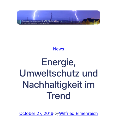
Skip
to
content
News
Energie,
Umweltschutz und
Nachhaltigkeit im
Trend
October 27, 2016
·
Wilfried Elmenreich
by