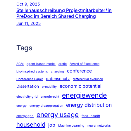
Oct 9, 2025
Stellenausschreibung Projektmitarbeiter*in
PreDoc im Bereich Shared Charging
Jun 11, 2025
Tags
ACM
agent-based model
arctic
Award of Excellence
conference
bio-inspired systems
charging
datenschutz
Conference Paper
differential evolution
economic potential
Dissertation
e-mobility
energiewende
electricity grid
energierecht
energy distribution
energy
energy disaggregation
energy usage
energy grid
feed-in tariff
household
job
Machine Learning
neural networks